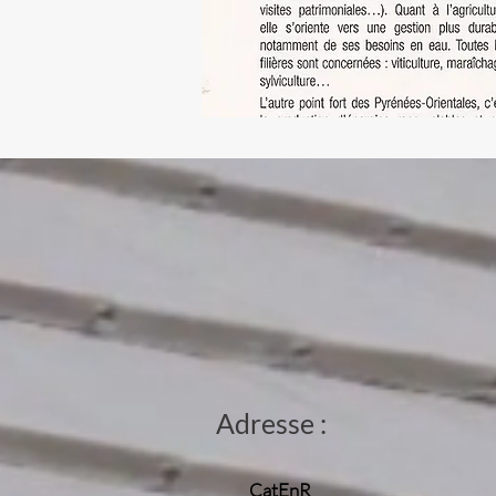
Adresse :
CatEnR