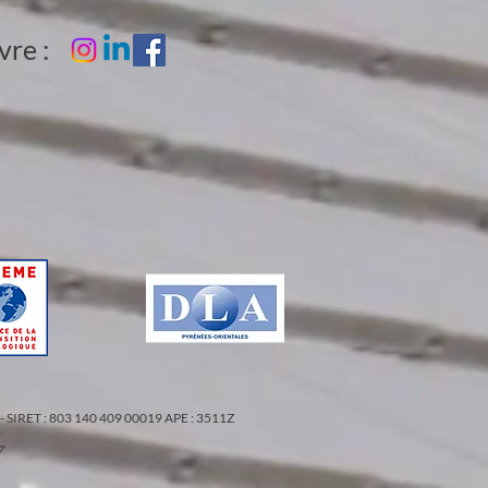
vre :
5) - SIRET : 803 140 409 00019 APE : 3511Z
7