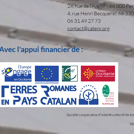
26, rue de l’Avenir - 66 000 Per
4, rue Henri Becquerel, 66 33
06 31 49 27 73
contact@catenr.org
Avec l'appui financier de :
Société coopérative d’intérêt collectif de 
Si