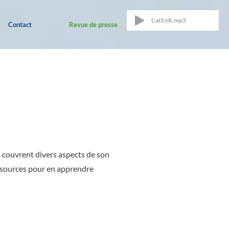
CatEnR.mp3
Contact
Revue de presse
s couvrent divers aspects de son
ressources pour en apprendre