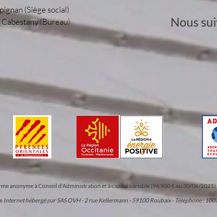
pignan (Siège social)
Nous sui
0 Cabestany (Bureau)
forme anonyme à Conseil d'Administration et à capital variable (94 900 € au 30/06/202
te
Internet hébergé par SAS OVH - 2 rue Kellermann - 59100 Roubaix - Téléphone : 100