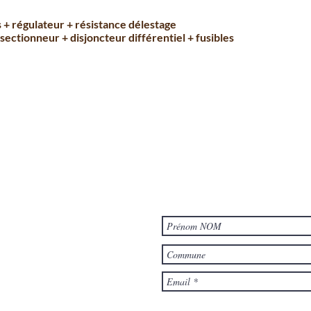
s + régulateur + résistance délestage
 sectionneur + disjoncteur différentiel + fusibles
Je m'abonne à la newsletter 