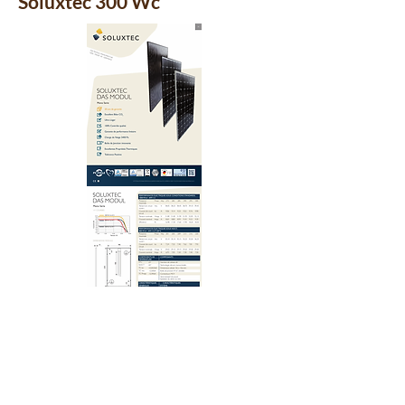
Soluxtec 300 Wc
30 micro-onduleurs Enphase