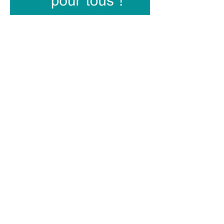
Pour aller plus loin :
Site Internet
et
diapositives
de LAME
66
ACV
de l’ADEME
Positionnement
de négaWatt
Etude globale
co-écrite notamment par
l’ADEME, WWF, le RAC, le CLER et RTE
Emission
« C’est pas sorcier » : « Roulez
plus propre ! »
Documentaire
« Mourir pour la voiture
»
Enercoop Blog
: 5 idées reçues sur le
véhicule électrique
Je participe
RETOUR