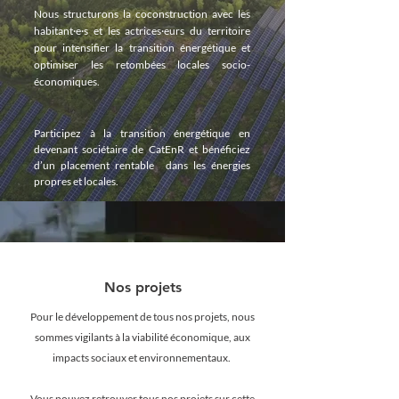
Nous structurons la coconstruction avec
les
habitant·e·s et les actrices·eurs du territoire
pour intensifier la transition énergétique et
optimiser les retombées locales socio-
économiques.
Participez à la transition énergétique
en
devenant sociétaire de CatEnR
et bénéficiez
d’un placement rentable
dans les énergies
propres et locales.
Nos projets
Pour le développement de tous nos projets, nous
sommes vigilants à la viabilité économique, aux
impacts sociaux et environnementaux.​
Vous pouvez retrouver tous nos projets sur cette